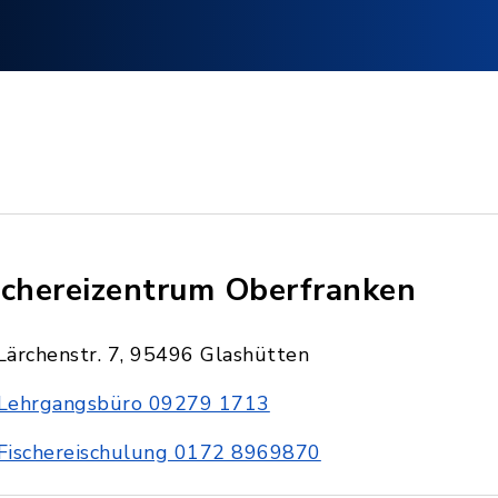
schereizentrum Oberfranken
Lärchenstr. 7, 95496 Glashütten
Lehrgangsbüro 09279 1713
Fischereischulung 0172 8969870