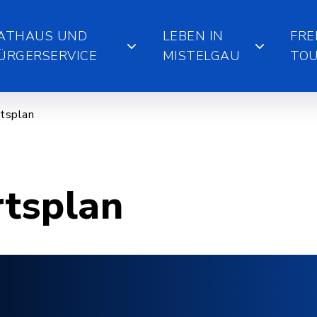
ATHAUS UND
LEBEN IN
FRE
ÜRGERSERVICE
MISTELGAU
TOU
tsplan
rtsplan