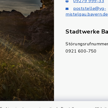
09279 999-33
poststelle@vg-
mistelgau.bayern.de
Stadtwerke B
Störungsrufnummer
0921 600-750