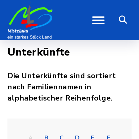
Unterkünfte
Die Unterkünfte sind sortiert
nach Familiennamen in
alphabetischer Reihenfolge.
A
B
C
D
E
F