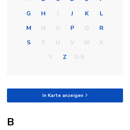
G
H
I
J
K
L
M
N
O
P
Q
R
S
T
U
V
W
X
Y
Z
0-9
In Karte anzeigen
B