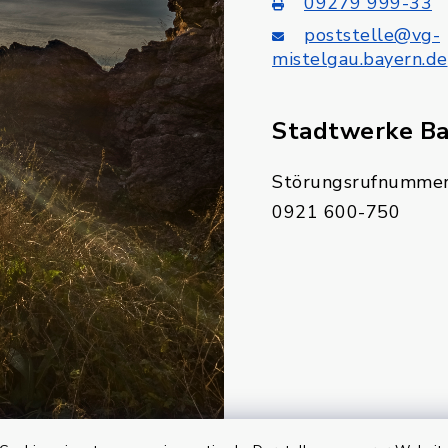
09279 999-33
poststelle@vg-
mistelgau.bayern.de
Stadtwerke B
Störungsrufnummer
0921 600-750