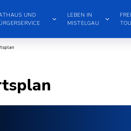
ATHAUS UND
LEBEN IN
FRE
ÜRGERSERVICE
MISTELGAU
TOU
tsplan
rtsplan