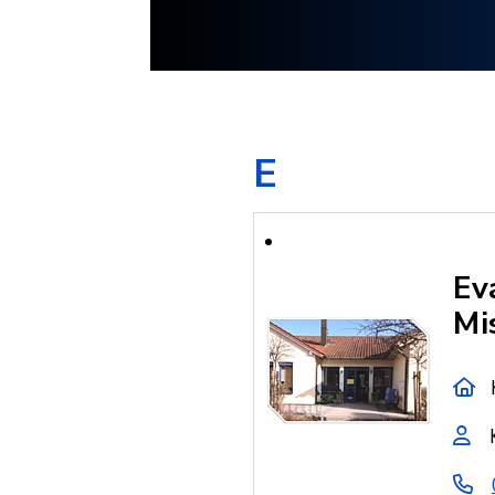
E
Ev
Mi