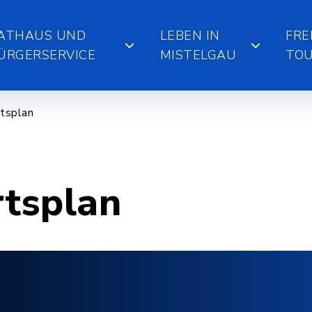
ATHAUS UND
LEBEN IN
FRE
ÜRGERSERVICE
MISTELGAU
TOU
tsplan
rtsplan