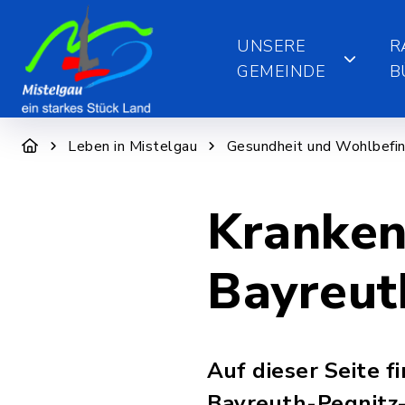
UNSERE
R
GEMEINDE
B
Leben in Mistelgau
Gesundheit und Wohlbefi
Kranken
Bayreut
Auf dieser Seite 
Bayreuth-Pegnitz