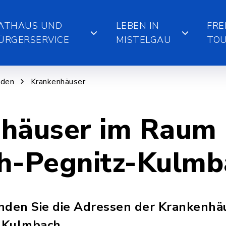
ATHAUS UND
LEBEN IN
FRE
ÜRGERSERVICE
MISTELGAU
TOU
nden
Krankenhäuser
häuser im Raum
h-Pegnitz-Kulmb
finden Sie die Adressen der Krankenh
-Kulmbach.