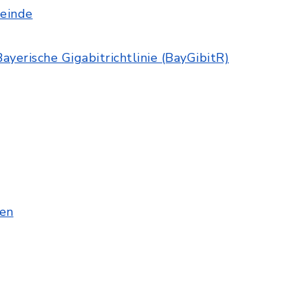
einde
ayerische Gigabitrichtlinie (BayGibitR)
en