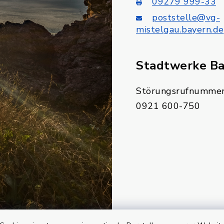
09279 999-33
poststelle@vg-
mistelgau.bayern.de
Stadtwerke B
Störungsrufnummer
0921 600-750