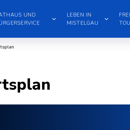
ATHAUS UND
LEBEN IN
FRE
ÜRGERSERVICE
MISTELGAU
TOU
tsplan
rtsplan