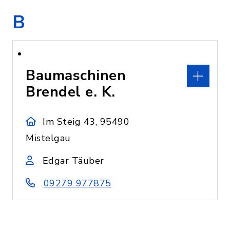
B
Baumaschinen
Brendel e. K.
Im Steig 43, 95490
Mistelgau
Edgar Täuber
09279 977875