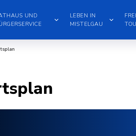
ATHAUS UND
LEBEN IN
FRE
ÜRGERSERVICE
MISTELGAU
TOU
tsplan
rtsplan