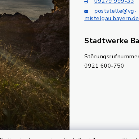
09279 999-33
poststelle@vg-
mistelgau.bayern.de
Stadtwerke B
Störungsrufnummer
0921 600-750