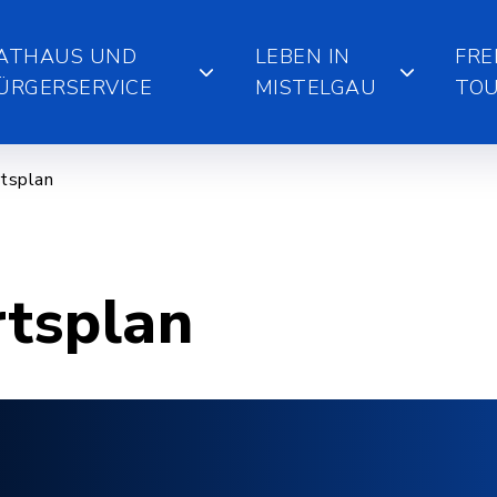
ATHAUS UND
LEBEN IN
FRE
ÜRGERSERVICE
MISTELGAU
TOU
tsplan
rtsplan