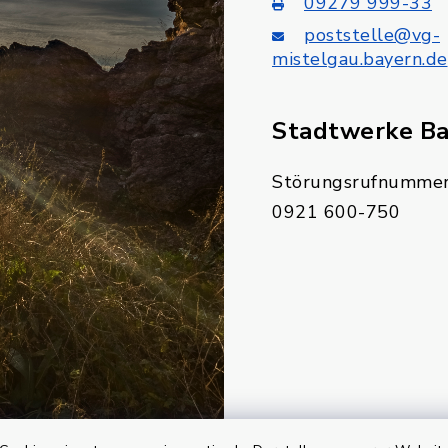
09279 999-33
poststelle@vg-
mistelgau.bayern.de
Stadtwerke B
Störungsrufnummer
0921 600-750