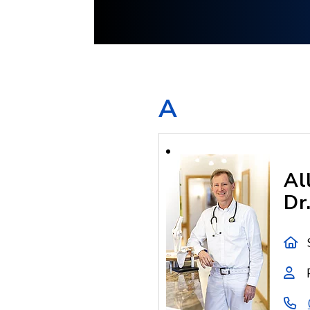
A
Al
Dr