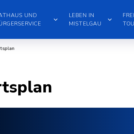
ATHAUS UND
LEBEN IN
FRE
ÜRGERSERVICE
MISTELGAU
TOU
tsplan
rtsplan