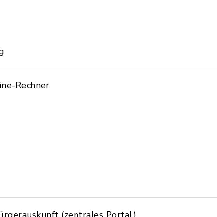
g
ine-Rechner
ürgerauskunft (zentrales Portal)