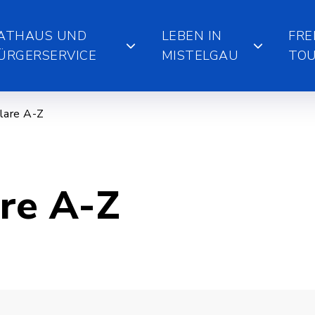
ATHAUS UND
LEBEN IN
FRE
ÜRGERSERVICE
MISTELGAU
TOU
lare A-Z
re A-Z