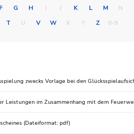
F
G
H
I
J
K
L
M
N
T
U
V
W
X
Y
Z
0-9
spielung zwecks Vorlage bei den Glücksspielaufsi
ter Leistungen im Zusammenhang mit dem Feuerwe
ischeines (Dateiformat: pdf)