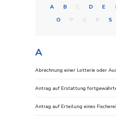
A
B
C
D
E
O
P
Q
R
S
A
Abrechnung einer Lotterie oder Aus
Antrag auf Erstattung fortgewähr
Antrag auf Erteilung eines Fischere