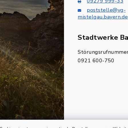
09279 999-33
poststelle@vg-
mistelgau.bayern.de
Stadtwerke B
Störungsrufnummer
0921 600-750