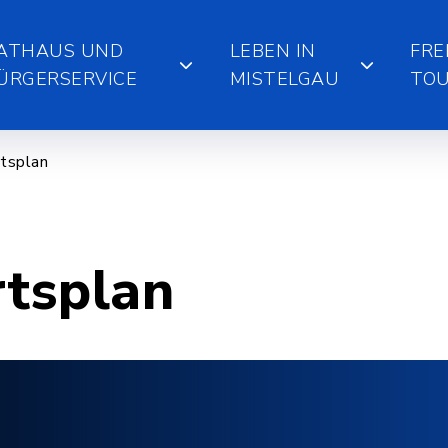
ATHAUS UND
LEBEN IN
FRE
ÜRGERSERVICE
MISTELGAU
TOU
tsplan
rtsplan