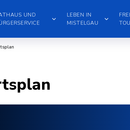
ATHAUS UND
LEBEN IN
FRE
ÜRGERSERVICE
MISTELGAU
TOU
tsplan
rtsplan