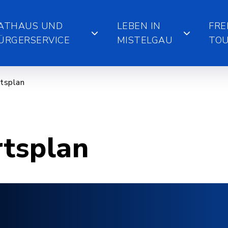
ATHAUS UND
LEBEN IN
FRE
ÜRGERSERVICE
MISTELGAU
TOU
tsplan
rtsplan