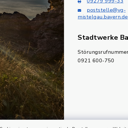
09279 999-33
poststelle@vg-
mistelgau.bayern.de
Stadtwerke B
Störungsrufnummer
0921 600-750