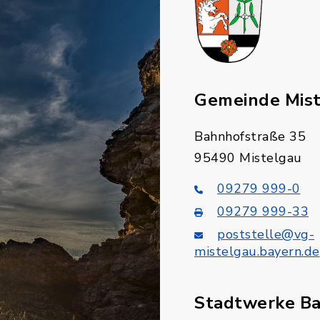
Gemeinde Mis
Bahnhofstraße 35
95490 Mistelgau
09279 999-0
09279 999-33
poststelle@vg-
mistelgau.bayern.de
Stadtwerke B