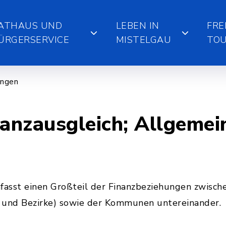
ATHAUS UND
LEBEN IN
FRE
ÜRGERSERVICE
MISTELGAU
TOU
ungen
anzausgleich; Allgemei
asst einen Großteil der Finanzbeziehungen zwische
und Bezirke) sowie der Kommunen untereinander.