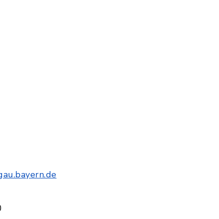
gau.bayern.de
0