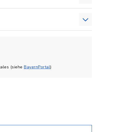
tales (siehe
BayernPortal
)