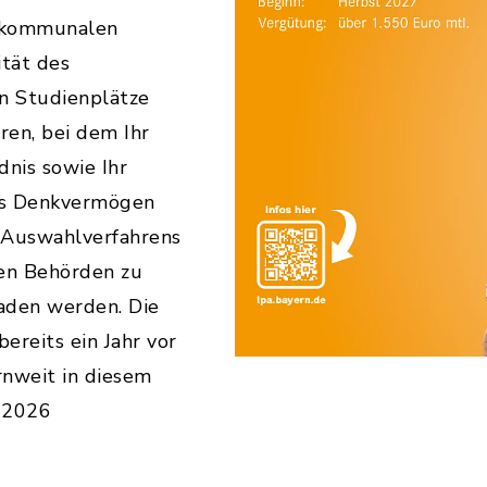
r kommunalen
ität des
en Studienplätze
ren, bei dem Ihr
dnis sowie Ihr
hes Denkvermögen
 Auswahlverfahrens
den Behörden zu
aden werden. Die
ereits ein Jahr vor
rnweit in diesem
r 2026