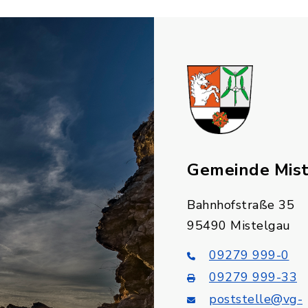
Gemeinde Mis
Bahnhofstraße 35
95490 Mistelgau
09279 999-0
09279 999-33
poststelle@vg-