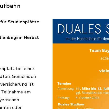
aufbahn
für Studienplätze
udienbeginn Herbst
nplatz bei einer
tädten, Gemeinden
versicherung ist
e Teilnahme am
yerischen
amtin oder