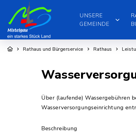
UNSERE
R
GEMEINDE
B
Rathaus und Bürgerservice
Rathaus
Leist
Wasserversorgu
Über (laufende) Wassergebühren bez
Wasserversorgungseinrichtung ent
Beschreibung