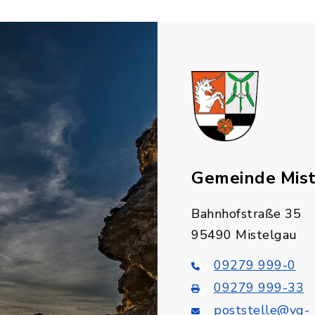
Gemeinde Mis
Bahnhofstraße 35
95490 Mistelgau
09279 999-0
09279 999-33
poststelle@vg-