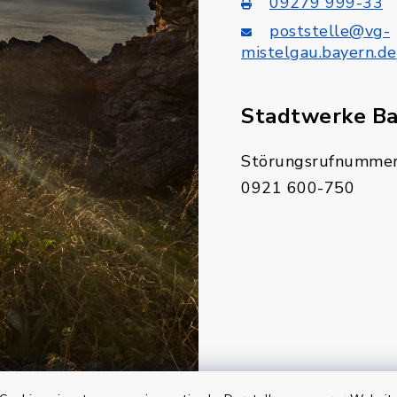
09279 999-33
poststelle@vg-
mistelgau.bayern.de
Stadtwerke B
Störungsrufnummer
0921 600-750