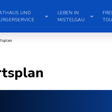
ATHAUS UND
LEBEN IN
FRE
ÜRGERSERVICE
MISTELGAU
TOU
tsplan
rtsplan