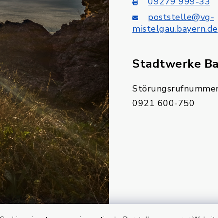
09279 999-33
poststelle@vg-
mistelgau.bayern.de
Stadtwerke B
Störungsrufnummer
0921 600-750