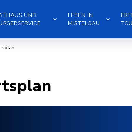
ATHAUS UND
LEBEN IN
FRE
ÜRGERSERVICE
MISTELGAU
TOU
tsplan
rtsplan