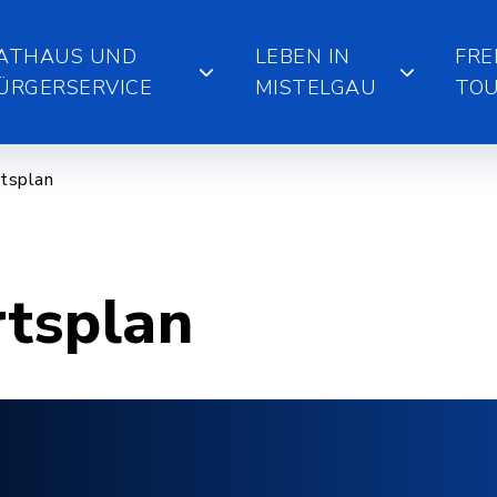
ATHAUS UND
LEBEN IN
FRE
ÜRGERSERVICE
MISTELGAU
TOU
tsplan
rtsplan