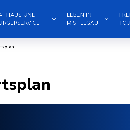
ATHAUS UND
LEBEN IN
FRE
ÜRGERSERVICE
MISTELGAU
TOU
tsplan
rtsplan