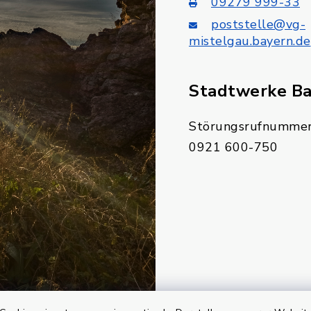
09279 999-33
poststelle@vg-
mistelgau.bayern.de
Stadtwerke B
Störungsrufnummer
0921 600-750